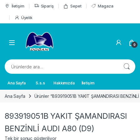
Skip to navigation
Skip to content
İletişim
Sipariş
Sepet
Magaza
Üyelik
0
Ara:
Ana Sayfa
S.s.s
Hakkımızda
İletişim
Ana Sayfa
Ürünler “893919051B YAKIT ŞAMANDIRASI BENZİNLİ A
893919051B YAKIT ŞAMANDIRASI
BENZİNLİ AUDI A80 (D9)
Tek bir sonuç gösteriliyor