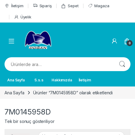
Skip to navigation
Skip to content
İletişim
Sipariş
Sepet
Magaza
Üyelik
0
Ara:
Ana Sayfa
S.s.s
Hakkımızda
İletişim
Ana Sayfa
Ürünler “7M0145958D” olarak etiketlendi
7M0145958D
Tek bir sonuç gösteriliyor