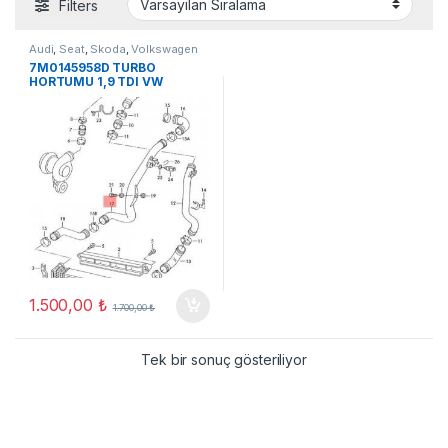
Filters
Audi
,
Seat
,
Skoda
,
Volkswagen
7M0145958D TURBO
HORTUMU 1,9 TDI VW
SHARAN-FORD GALAXY ORJ
ÇIKMA
1.500,00
₺
1.700,00
₺
Tek bir sonuç gösteriliyor