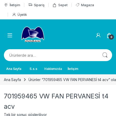
Skip to navigation
Skip to content
İletişim
Sipariş
Sepet
Magaza
Üyelik
0
Ara:
Ana Sayfa
S.s.s
Hakkımızda
İletişim
Ana Sayfa
Ürünler “701959465 VW FAN PERVANESİ t4 acv” olar
701959465 VW FAN PERVANESİ t4
acv
Tek bir sonuç gösteriliyor