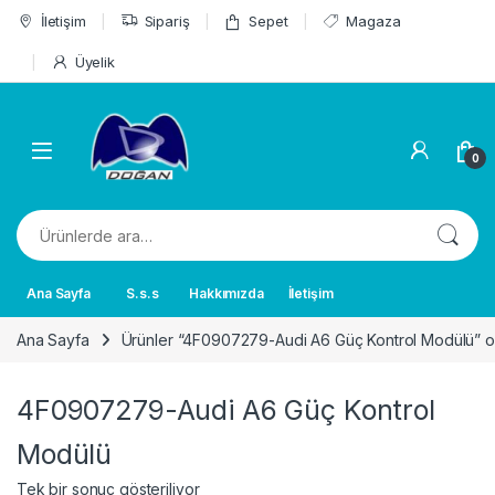
Skip to navigation
Skip to content
İletişim
Sipariş
Sepet
Magaza
Üyelik
0
Ara:
Ana Sayfa
S.s.s
Hakkımızda
İletişim
Ana Sayfa
Ürünler “4F0907279-Audi A6 Güç Kontrol Modülü” ol
4F0907279-Audi A6 Güç Kontrol
Modülü
Tek bir sonuç gösteriliyor