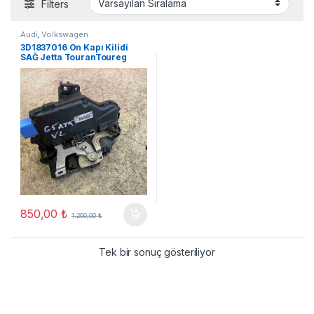
Filters
Audi
,
Volkswagen
3D1837016 Ön Kapı Kilidi
SAĞ Jetta TouranToureg
C28-
850,00
₺
1.200,00
₺
Tek bir sonuç gösteriliyor