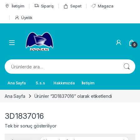
Skip to navigation
Skip to content
İletişim
Sipariş
Sepet
Magaza
Üyelik
0
Ara:
Ana Sayfa
S.s.s
Hakkımızda
İletişim
Ana Sayfa
Ürünler “3D1837016” olarak etiketlendi
3D1837016
Tek bir sonuç gösteriliyor