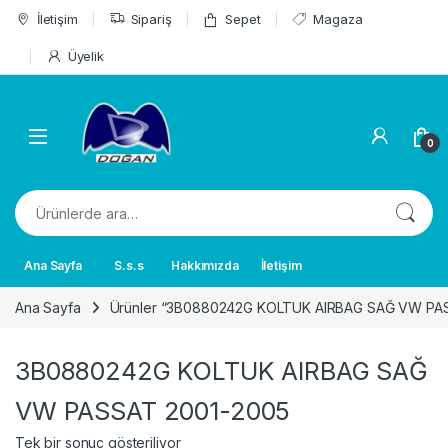
Skip to navigation
Skip to content
İletişim
Sipariş
Sepet
Magaza
Üyelik
0
Ara:
Ana Sayfa
S.s.s
Hakkımızda
İletişim
Ana Sayfa
Ürünler “3B0880242G KOLTUK AIRBAG SAĞ VW PASSA
3B0880242G KOLTUK AIRBAG SAĞ
VW PASSAT 2001-2005
Tek bir sonuç gösteriliyor