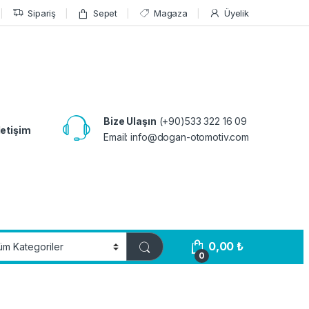
Sipariş
Sepet
Magaza
Üyelik
Bize Ulaşın
(+90)533 322 16 09
letişim
Email:
info@dogan-otomotiv.com
0,00
₺
0