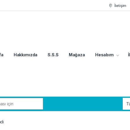
İletişim
fa
Hakkımızda
S.S.S
Mağaza
Hesabım
İ
di