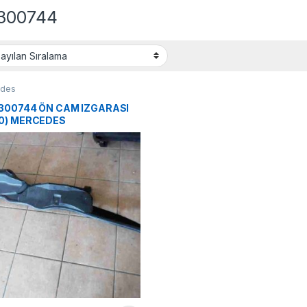
300744
edes
300744 ÖN CAM IZGARASI
0) MERCEDES