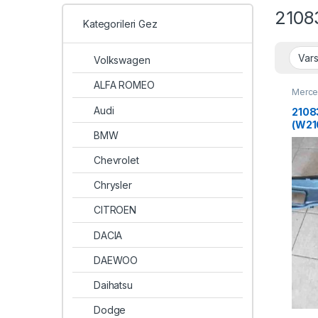
2108
Kategorileri Gez
Volkswagen
ALFA ROMEO
Merc
Audi
2108
(W21
BMW
Chevrolet
Chrysler
CITROEN
DACIA
DAEWOO
Daihatsu
Dodge