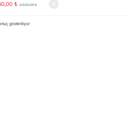
50,00
₺
3.500,00
₺
onuç gösteriliyor