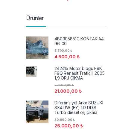
Ürünler
4B0905851C KONTAK A4
96-00
5.500,00
₺
4.500,00
₺
242415 Motor bloğu F9K
F9Q Renault Trafic II 2005
1,9 ORJ ÇIKMA
27.500,00
₺
21.000,00
₺
Diferansiyel Arka SUZUKI
SX4 RW (EY) 1.9 DDIS
Turbo diesel orj çıkma
30.000,00
₺
25.000,00
₺