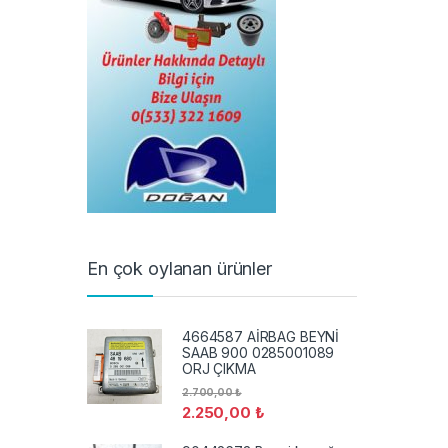
En çok oylanan ürünler
4664587 AİRBAG BEYNİ
SAAB 900 0285001089
ORJ ÇIKMA
2.700,00
₺
2.250,00
₺