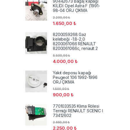
90442673 Bagaj kapağı
KİLİDİ Opel Astra F (1991-
98-04 ORJ ÇIKMA
2.200,00
₺
1.650,00
₺
8200059268 Gaz
kelebeği -1.8-2,0
8200061066 RENAULT
8200061066c, renault 2
5.500,00
₺
4.000,00
₺
Yakıt deposu kapağı
Peugeot 106 1992-1996
ORJ ÇIKMA
1.500,00
₺
900,00
₺
7701033535 Klima Rölesi
Termiği RENAULT SCENIC I
73412602
2.650,00
₺
2.250,00
₺