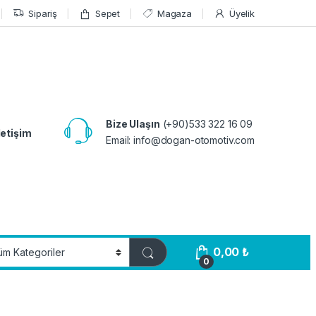
Sipariş
Sepet
Magaza
Üyelik
Bize Ulaşın
(+90)533 322 16 09
letişim
Email:
info@dogan-otomotiv.com
0,00
₺
0