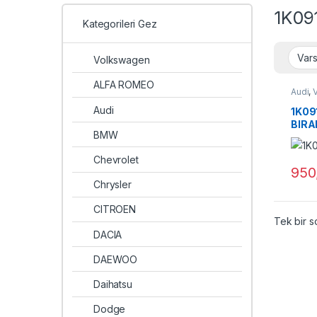
1K09
Kategorileri Gez
Volkswagen
ALFA ROMEO
Audi
,
Audi
1K09
BIRA
BMW
ORJ
Chevrolet
950
Chrysler
CITROEN
Tek bir s
DACIA
DAEWOO
Daihatsu
Dodge