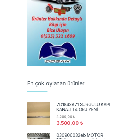
En çok oylanan ürünler
7D1843871 SURGULU KAPI
KANALI T4 ORJ YENİ
4.200,00
₺
3.500,00
₺
030906032eb MOTOR