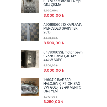
BEYNİ seat arosa 1.4 mpi
ORJ ÇIKMA
4.000,00
₺
3.000,00
₺
A9066860910 KAPLAMA
MERCEDES SPRINTER
2015
4.500,00
₺
3.500,00
₺
047906033E motor beyni
Skoda Fabia 1,4L Azf
44kW 60PS
4.500,00
₺
3.000,00
₺
1H6941018AF FAR
HALOJEN ÇİFT ÖN SAĞ
VW GOLF 92-99 VENTO
ORJ YENİ
4.372,00
₺
3.250,00
₺