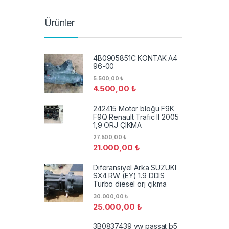
Ürünler
4B0905851C KONTAK A4
96-00
5.500,00
₺
4.500,00
₺
242415 Motor bloğu F9K
F9Q Renault Trafic II 2005
1,9 ORJ ÇIKMA
27.500,00
₺
21.000,00
₺
Diferansiyel Arka SUZUKI
SX4 RW (EY) 1.9 DDIS
Turbo diesel orj çıkma
30.000,00
₺
25.000,00
₺
3B0837439 vw passat b5