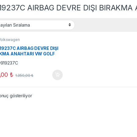
19237C AIRBAG DEVRE DIŞI BIRAKMA
Volkswagen
19237C AIRBAG DEVRE DIŞI
KMA ANAHTARI VW GOLF
,00
₺
1.350,00
₺
onuç gösteriliyor