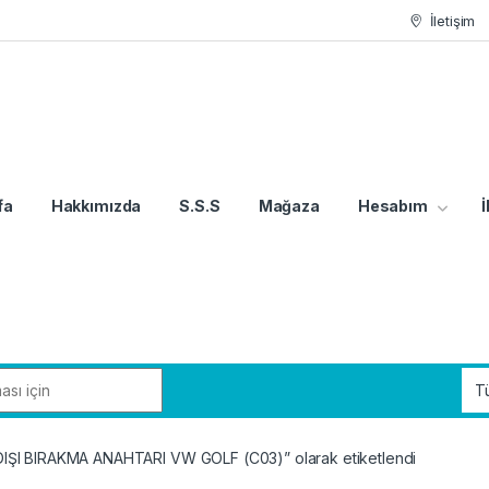
İletişim
fa
Hakkımızda
S.S.S
Mağaza
Hesabım
İ
IŞI BIRAKMA ANAHTARI VW GOLF (C03)” olarak etiketlendi