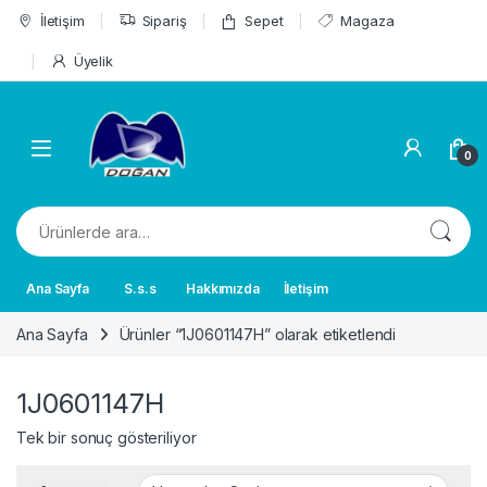
Skip to navigation
Skip to content
İletişim
Sipariş
Sepet
Magaza
Üyelik
0
Ara:
Ana Sayfa
S.s.s
Hakkımızda
İletişim
Ana Sayfa
Ürünler “1J0601147H” olarak etiketlendi
1J0601147H
Tek bir sonuç gösteriliyor