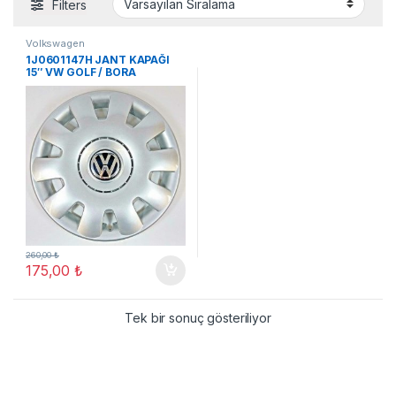
Filters
Volkswagen
1J0601147H JANT KAPAĞI
15″ VW GOLF / BORA
260,00
₺
175,00
₺
Tek bir sonuç gösteriliyor