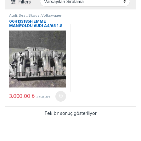
Filters
Audi
,
Seat
,
Skoda
,
Volkswagen
06H133185H EMME
MANİFOLDU AUDI A4/A5 1.8
/2.0 TSI
3.000,00
₺
3.500,00
₺
Tek bir sonuç gösteriliyor