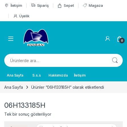
Skip to navigation
Skip to content
İletişim
Sipariş
Sepet
Magaza
Üyelik
0
Ara:
Ana Sayfa
S.s.s
Hakkımızda
İletişim
Ana Sayfa
Ürünler “06H133185H” olarak etiketlendi
06H133185H
Tek bir sonuç gösteriliyor