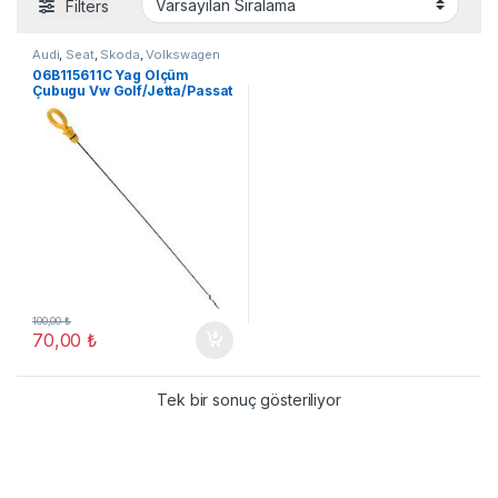
Filters
Audi
,
Seat
,
Skoda
,
Volkswagen
06B115611C Yag Ölçüm
Çubugu Vw Golf/Jetta/Passat
100,00
₺
70,00
₺
Tek bir sonuç gösteriliyor