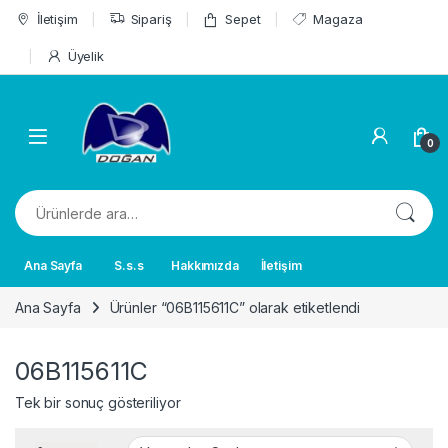
Skip to navigation
Skip to content
İletişim
Sipariş
Sepet
Magaza
Üyelik
0
Ara:
Ana Sayfa
S.s.s
Hakkımızda
İletişim
Ana Sayfa
Ürünler “06B115611C” olarak etiketlendi
06B115611C
Tek bir sonuç gösteriliyor