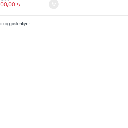
500,00
₺
onuç gösteriliyor