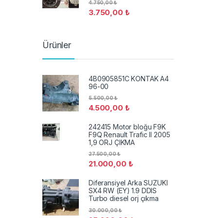
4.750,00
₺
3.750,00
₺
Ürünler
4B0905851C KONTAK A4
96-00
5.500,00
₺
4.500,00
₺
242415 Motor bloğu F9K
F9Q Renault Trafic II 2005
1,9 ORJ ÇIKMA
27.500,00
₺
21.000,00
₺
Diferansiyel Arka SUZUKI
SX4 RW (EY) 1.9 DDIS
Turbo diesel orj çıkma
30.000,00
₺