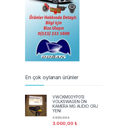
En çok oylanan ürünler
VWCKM00YP013
VOLKSWAGEN ÖN
KAMERA MG AUDIO ORJ
YENİ
4.500,00
₺
3.000,00
₺