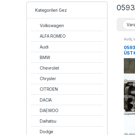
0593
Kategorileri Gez
Volkswagen
ALFA ROMEO
Audi
,
Audi
0593
ÜST 
BMW
(S14)
Chevrolet
Chrysler
CITROEN
DACIA
DAEWOO
Daihatsu
Dodge
25.00