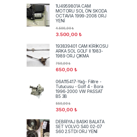
1U4959801A CAM
MOTORU SOL ÖN SKODA
OCTAVIA 1999-2008 ORJ
YENİ
4.500,00
₺
3.500,00
₺
193839401 CAM KİRİKOSU
ARKA SOL GOLF II 1983-
1989 ORJ ÇIKMA
750,00
₺
650,00
₺
06A115417-Yağ- Filitre -
Tutucusu - Golf 4 - Bora
1996-2000 VW PASSAT
B5 3B
550,00
₺
350,00
₺
DEBRİYAJ BASKI BALATA
SET VOLVO S40 02-07
S60 2.5TDI ORJ YENİ