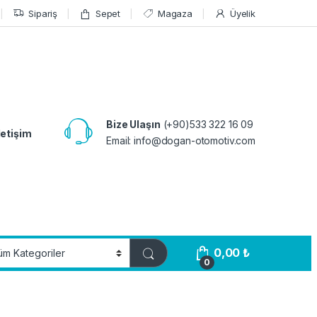
Sipariş
Sepet
Magaza
Üyelik
Bize Ulaşın
(+90)533 322 16 09
letişim
Email:
info@dogan-otomotiv.com
0,00
₺
0