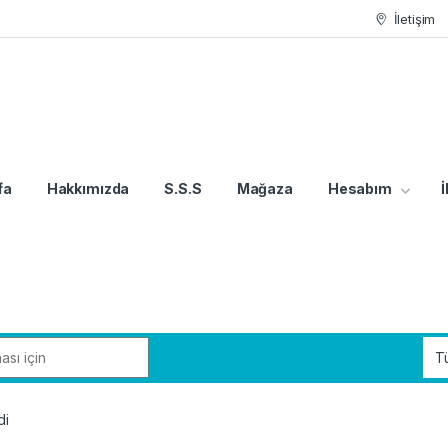
İletişim
fa
Hakkımızda
S.S.S
Mağaza
Hesabım
İ
di