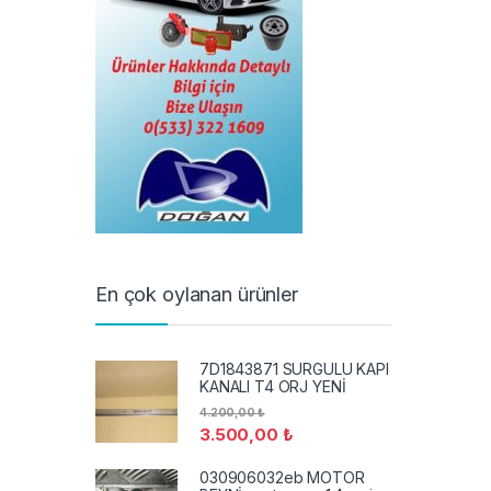
En çok oylanan ürünler
7D1843871 SURGULU KAPI
KANALI T4 ORJ YENİ
4.200,00
₺
3.500,00
₺
030906032eb MOTOR