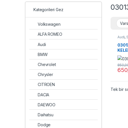
0301
Kategorileri Gez
Volkswagen
ALFA ROMEO
Audi
,
Audi
0301
KELE
BMW
Chevrolet
850,0
650
Chrysler
CITROEN
Tek bir s
DACIA
DAEWOO
Daihatsu
Dodge