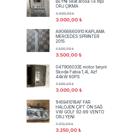
BEYNİ seat arosa 1.4 mpi
ORJ ÇIKMA
4.000,00
₺
3.000,00
₺
A9066860910 KAPLAMA
MERCEDES SPRINTER
2015
4.500,00
₺
3.500,00
₺
047906033E motor beyni
Skoda Fabia 1,4L Azf
44kW 60PS
4.500,00
₺
3.000,00
₺
1H6941018AF FAR
HALOJEN ÇİFT ÖN SAĞ
VW GOLF 92-99 VENTO
ORJ YENİ
4.372,00
₺
3.250,00
₺