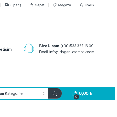
Sipariş
Sepet
Magaza
Üyelik
Bize Ulaşın
(+90)533 322 16 09
letişim
Email:
info@dogan-otomotiv.com
0,00
₺
0