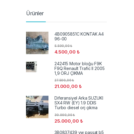
Ürünler
4B0905851C KONTAK A4
96-00
5.500,00
₺
4.500,00
₺
242415 Motor bloğu F9K
F9Q Renault Trafic II 2005
1,9 ORJ ÇIKMA
27.500,00
₺
21.000,00
₺
Diferansiyel Arka SUZUKI
SX4 RW (EY) 1.9 DDIS
Turbo diesel orj çıkma
30.000,00
₺
25.000,00
₺
3B0837439 vw passat b5