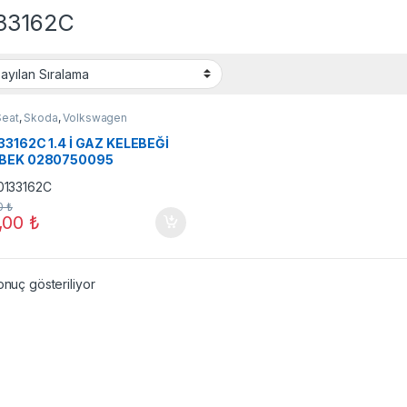
33162C
Seat
,
Skoda
,
Volkswagen
33162C 1.4 İ GAZ KELEBEĞİ
BEK 0280750095
0
₺
,00
₺
onuç gösteriliyor