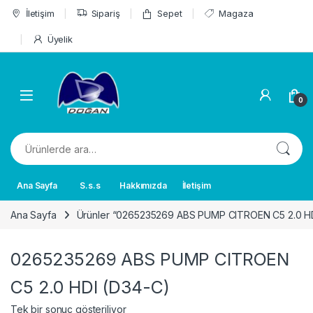
Skip to navigation
Skip to content
İletişim
Sipariş
Sepet
Magaza
Üyelik
0
Ara:
Ana Sayfa
S.s.s
Hakkımızda
İletişim
Ana Sayfa
Ürünler “0265235269 ABS PUMP CITROEN C5 2.0 HDI 
0265235269 ABS PUMP CITROEN
C5 2.0 HDI (D34-C)
Tek bir sonuç gösteriliyor