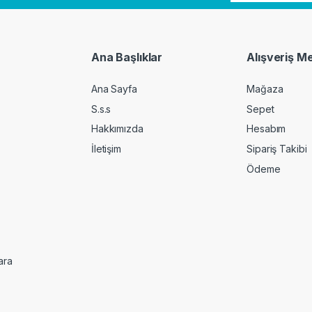
Ana Başlıklar
Alışveriş M
Ana Sayfa
Mağaza
S.s.s
Sepet
Hakkımızda
Hesabım
İletişim
Sipariş Takibi
Ödeme
ara