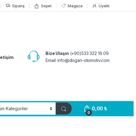
Sipariş
Sepet
Magaza
Üyelik
Bize Ulaşın
(+90)533 322 16 09
letişim
Email:
info@dogan-otomotiv.com
0,00
₺
0