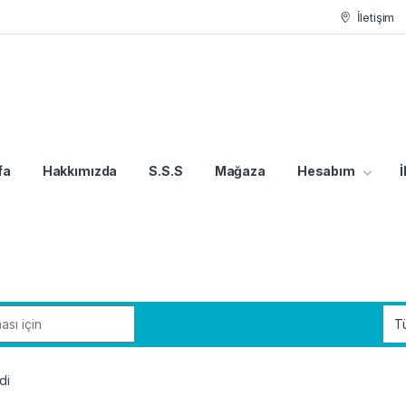
İletişim
fa
Hakkımızda
S.S.S
Mağaza
Hesabım
İ
di