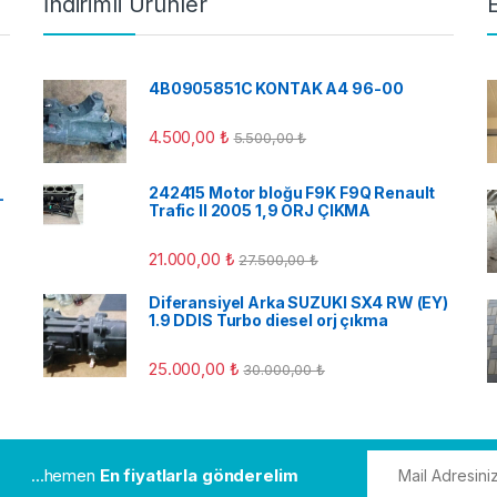
İndirimli Ürünler
4B0905851C KONTAK A4 96-00
4.500,00
₺
5.500,00
₺
242415 Motor bloğu F9K F9Q Renault
-
Trafic II 2005 1,9 ORJ ÇIKMA
21.000,00
₺
27.500,00
₺
Diferansiyel Arka SUZUKI SX4 RW (EY)
1.9 DDIS Turbo diesel orj çıkma
25.000,00
₺
30.000,00
₺
...hemen
En fiyatlarla gönderelim