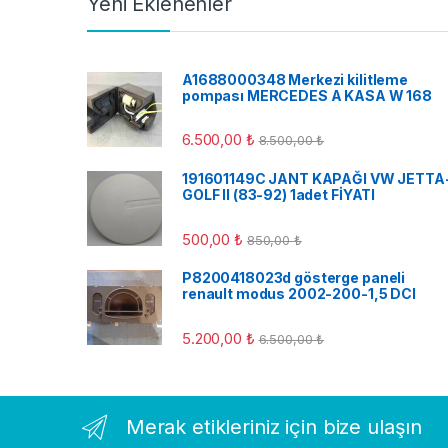
Yeni Eklenenler
A1688000348 Merkezi kilitleme
pompası MERCEDES A KASA W 168
6.500,00
₺
8.500,00
₺
191601149C JANT KAPAĞI VW JETTA
GOLF II (83-92) 1adet FİYATI
500,00
₺
850,00
₺
P8200418023d gösterge paneli
renault modus 2002-200-1,5 DCI
5.200,00
₺
6.500,00
₺
Merak etikleriniz için bize ulaşın