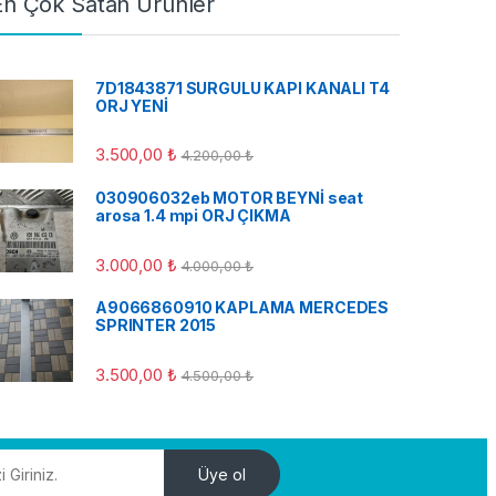
En Çok Satan Ürünler
7D1843871 SURGULU KAPI KANALI T4
ORJ YENİ
3.500,00
₺
4.200,00
₺
030906032eb MOTOR BEYNİ seat
arosa 1.4 mpi ORJ ÇIKMA
3.000,00
₺
4.000,00
₺
A9066860910 KAPLAMA MERCEDES
SPRINTER 2015
3.500,00
₺
4.500,00
₺
Üye ol